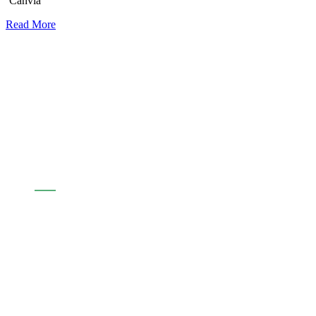
‘Canvia
Read More
Assabenta't de l'actualitat d'Andorra
Sostenible
Segueix-nos: