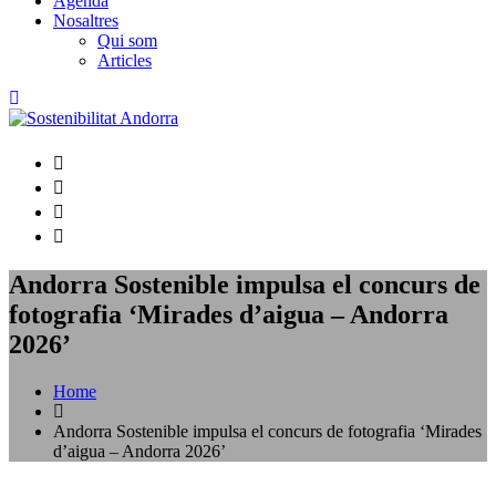
Agenda
Nosaltres
Qui som
Articles
Andorra Sostenible impulsa el concurs de
fotografia ‘Mirades d’aigua – Andorra
2026’
Home
Andorra Sostenible impulsa el concurs de fotografia ‘Mirades
d’aigua – Andorra 2026’