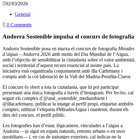
02/03/2026
General
0 Comments
Andorra Sostenible impulsa el concurs de fotografia
Andorra Sostenible posa en marxa el concurs de fotografia
Mirades
d’aigua – Andorra 2026
amb motiu del Dia Mundial de l’Aigua,
amb l’objectiu de sensibilitzar la ciutadania sobre el valor ambiental,
social i territorial d’aquest recurs essencial al nostre país. La
iniciativa està organitzada conjuntament amb Illa Carlemany i
compta amb la col·laboració de la Vall del Madriu-Perafita-Claror.
El concurs és obert a tota la ciutadania, que hi pot participar
presentant una única fotografia a través d’Instagram. Per fer-ho, cal
seguir els comptes d’@and_sostenible_mediambient i
@illacarlemany, publicar la imatge al perfil propi, etiquetar ambdós
comptes, utilitzar l’etiqueta #MiradesAigua i mantenir, durant els
dies del concurs, el perfil públic.
Les fotografies han d’estar, lògicament, vinculades a l’aigua a
Andorra —ja sigui en espais naturals, entorns urbans o en usos
quotidians— i, en cas de paisatges exteriors, cal indicar-ne la