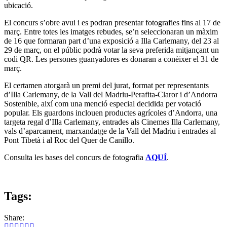
ubicació.
El concurs s’obre avui i es podran presentar fotografies fins al 17 de
març. Entre totes les imatges rebudes, se’n seleccionaran un màxim
de 16 que formaran part d’una exposició a Illa Carlemany, del 23 al
29 de març, on el públic podrà votar la seva preferida mitjançant un
codi QR. Les persones guanyadores es donaran a conèixer el 31 de
març.
El certamen atorgarà un premi del jurat, format per representants
d’Illa Carlemany, de la Vall del Madriu-Perafita-Claror i d’Andorra
Sostenible, així com una menció especial decidida per votació
popular. Els guardons inclouen productes agrícoles d’Andorra, una
targeta regal d’Illa Carlemany, entrades als Cinemes Illa Carlemany,
vals d’aparcament, marxandatge de la Vall del Madriu i entrades al
Pont Tibetà i al Roc del Quer de Canillo.
Consulta les bases del concurs de fotografia
AQUÍ
.
Tags:
Share: