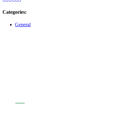
Categories:
General
Assabenta't de l'actualitat d'Andorra
Sostenible
Segueix-nos: