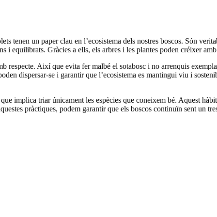
bolets tenen un paper clau en l’ecosistema dels nostres boscos. Són veri
ans i equilibrats. Gràcies a ells, els arbres i les plantes poden créixer a
respecte. Així que evita fer malbé el sotabosc i no arrenquis exemplars 
oden dispersar-se i garantir que l’ecosistema es mantingui viu i sostenib
e que implica triar únicament les espècies que coneixem bé. Aquest hàbi
questes pràctiques, podem garantir que els boscos continuïn sent un treso