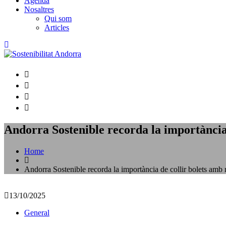
Agenda
Nosaltres
Qui som
Articles
Andorra Sostenible recorda la importància 
Home
Andorra Sostenible recorda la importància de collir bolets amb r
13/10/2025
General