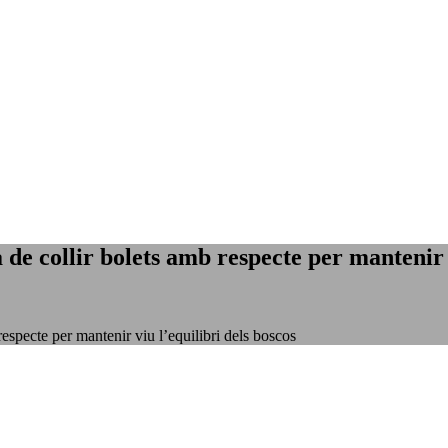
de collir bolets amb respecte per mantenir v
especte per mantenir viu l’equilibri dels boscos