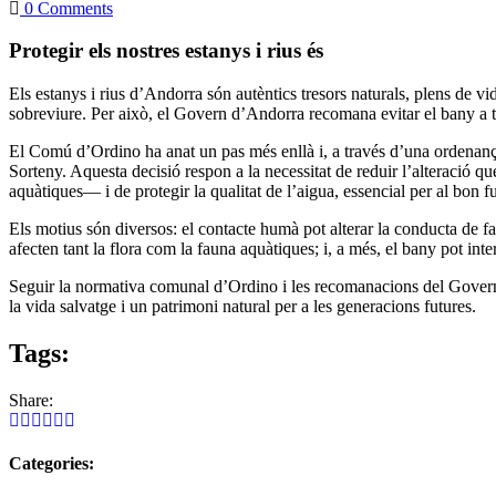
0 Comments
Protegir els nostres estanys i rius és
Els estanys i rius d’Andorra són autèntics tresors naturals, plens de vi
sobreviure. Per això, el Govern d’Andorra recomana evitar el bany a tots
El Comú d’Ordino ha anat un pas més enllà i, a través d’una ordenança 
Sorteny. Aquesta decisió respon a la necessitat de reduir l’alteració q
aquàtiques— i de protegir la qualitat de l’aigua, essencial per al bon 
Els motius són diversos: el contacte humà pot alterar la conducta de fa
afecten tant la flora com la fauna aquàtiques; i, a més, el bany pot in
Seguir la normativa comunal d’Ordino i les recomanacions del Govern és
la vida salvatge i un patrimoni natural per a les generacions futures.
Tags:
Share:
Categories: