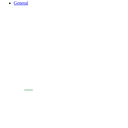
General
Assabenta't de l'actu
Sostenible