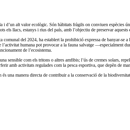
da i d’un alt valor ecològic. Són hàbitats fràgils on conviuen espècies ú
 els llacs, estanys i rius del país, amb l’objectiu de preservar aquests ec
comunal del 2024, ha establert la prohibició expressa de banyar-se a l’e
ue l’activitat humana pot provocar a la fauna salvatge —especialment dur
funcionament de l’ecosistema.
una sensible com els tritons o altres amfibis; l’ús de cremes solars, re
terferir amb activitats regulades com la pesca esportiva, que depèn de man
 una manera directa de contribuir a la conservació de la biodiversitat,