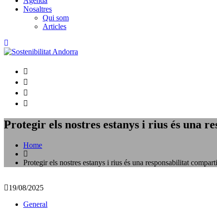
Agenda
Nosaltres
Qui som
Articles
Protegir els nostres estanys i rius és una 
Home
Protegir els nostres estanys i rius és una responsabilitat compart
19/08/2025
General