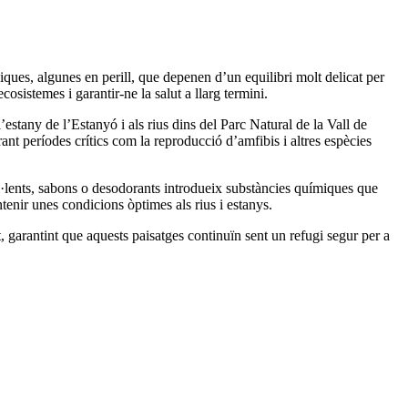
niques, algunes en perill, que depenen d’un equilibri molt delicat per
osistemes i garantir-ne la salut a llarg termini.
stany de l’Estanyó i als rius dins del Parc Natural de la Vall de
ant períodes crítics com la reproducció d’amfibis i altres espècies
pel·lents, sabons o desodorants introdueix substàncies químiques que
tenir unes condicions òptimes als rius i estanys.
 garantint que aquests paisatges continuïn sent un refugi segur per a