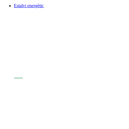
Estalvi energètic
Assabenta't de l'actualitat d'Andorra
Sostenible
Segueix-nos: