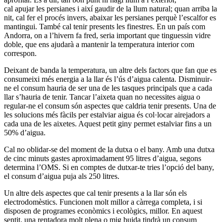
cal apujar les persianes i així gaudir de la llum natural; quan arriba la
nit, cal fer el procés invers, abaixar les persianes perquè l’escalfor es
mantingui. També cal tenir presents les finestres. En un país com
Andorra, on a l’hivern fa fred, seria important que tinguessin vidre
doble, que ens ajudarà a mantenir la temperatura interior com
correspon.
Deixant de banda la temperatura, un altre dels factors que fan que es
consumeixi més energia a la llar és l’ús d’aigua calenta. Disminuir-
ne el consum hauria de ser una de les tasques principals que a cada
llar s’hauria de tenir. Tancar l’aixeta quan no necessites aigua o
regular-ne el consum són aspectes que caldria tenir presents. Una de
les solucions més fàcils per estalviar aigua és col·locar airejadors a
cada una de les aixetes. Aquest petit giny permet estalviar fins a un
50% d’aigua.
Cal no oblidar-se del moment de la dutxa o el bany. Amb una dutxa
de cinc minuts gastes aproximadament 95 litres d’aigua, segons
determina l’OMS. Si en comptes de dutxar-te tries l’opció del bany,
el consum d’aigua puja als 250 litres.
Un altre dels aspectes que cal tenir presents a la llar són els
electrodomèstics. Funcionen molt millor a càrrega completa, i si
disposen de programes econòmics i ecològics, millor. En aquest
sentit, una rentadora molt plena o mig buida tindrà un consum