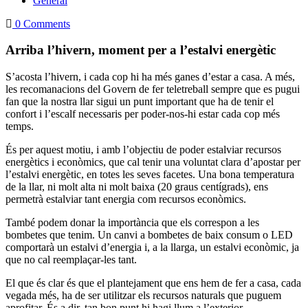
General
0 Comments
Arriba l’hivern, moment per a l’estalvi energètic
S’acosta l’hivern, i cada cop hi ha més ganes d’estar a casa. A més,
les recomanacions del Govern de fer teletreball sempre que es pugui
fan que la nostra llar sigui un punt important que ha de tenir el
confort i l’escalf necessaris per poder-nos-hi estar cada cop més
temps.
És per aquest motiu, i amb l’objectiu de poder estalviar recursos
energètics i econòmics, que cal tenir una voluntat clara d’apostar per
l’estalvi energètic, en totes les seves facetes. Una bona temperatura
de la llar, ni molt alta ni molt baixa (20 graus centígrads), ens
permetrà estalviar tant energia com recursos econòmics.
També podem donar la importància que els correspon a les
bombetes que tenim. Un canvi a bombetes de baix consum o LED
comportarà un estalvi d’energia i, a la llarga, un estalvi econòmic, ja
que no cal reemplaçar-les tant.
El que és clar és que el plantejament que ens hem de fer a casa, cada
vegada més, ha de ser utilitzar els recursos naturals que puguem
aprofitar. És a dir, tan bon punt hi hagi llum a l’exterior,