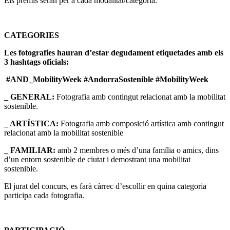
Els premis seran per a cada modalitat/categoria.
CATEGORIES
Les fotografies hauran d’estar degudament etiquetades amb els
3 hashtags oficials:
#AND_MobilityWeek #AndorraSostenible #MobilityWeek
_ GENERAL:
Fotografia amb contingut relacionat amb la mobilitat
sostenible.
_ ARTÍSTICA:
Fotografia amb composició artística amb contingut
relacionat amb la mobilitat sostenible
_ FAMILIAR:
amb 2 membres o més d’una família o amics, dins
d’un entorn sostenible de ciutat i demostrant una mobilitat
sostenible.
El jurat del concurs, es farà càrrec d’escollir en quina categoria
participa cada fotografia.