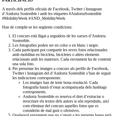
PARTICIPACIÓ
A través dels perfils oficials de Facebook, Twitter i Instagram
d’Andorra Sostenible i amb les etiquetes #AndorraSostenible
#MobilityWeek #AND_MobilityWeek
Han de complir-se les següents condicions:
El concurs està lligat a seguidors de les xarxes d’Andorra
Sostenible.
Les fotografies poden ser en color o en blanc i negre.
Cada participant pot compartir les seves fotos relacionades
amb mobilitat en bicicleta, bicicletes o altres elements
relacionats amb les mateixes. Cada enviament ha de contenir
una sola foto.
Per presentar les imatges a concurs als perfils de Facebook,
Twitter i Instagram del d’Andorra Sostenible s’han de seguir
les indicacions corresponents:
Les imatges han de tenir bona resolució. Cada
fotografia haurà d’estar acompanyada dels hashtags
corresponents.
Andorra Sostenible es reserva el dret d’extractar o
reescriure els textos dels autors si són reproduïts, així
com eliminar del concurs aquelles fotos que es
considerin de mal gust o ofensives.
Qualsevol enviament que no s’ajusti a les presents bases serà