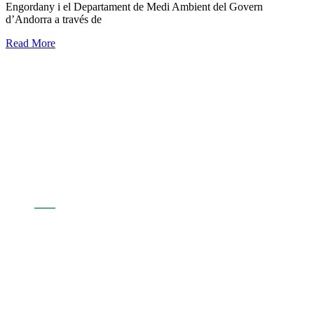
Engordany i el Departament de Medi Ambient del Govern
d’Andorra a través de
Read More
Assabenta't de l'actualitat d'Andorra
Sostenible
Segueix-nos: