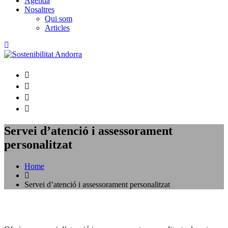
Agenda
Nosaltres
Qui som
Articles
Servei d’atenció i assessorament
personalitzat
Home
Servei d’atenció i assessorament personalitzat