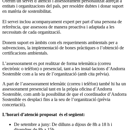
Oferim un servei d’atenció i assessorament personalitzat adreçat a
entitats i organitzacions del país, per resoldre dubtes i donar suport
en matèria de sostenibilitat.
El servei inclou acompanyament expert per part d’una persona de
referència, que assessora de manera proactiva i adaptada a les
necessitats de cada organització.
Donem suport en àmbits com els requeriments ambientals per a
subvencions, la implementació de bones pràctiques o l’obtenció de
certificacions ambientals.
L’assessorament es pot realitzar de forma telemàtica (correu
electrònic o telèfon) o presencial, tant a les instal·lacions d’Andorra
Sostenible com a la seu de l’organització (amb cita prèvia).
A part de l’assessorament telemàtic (correu i telèfon) també hi ha un
assessorament presencial tant en la pròpia oficina d’Andorra
Sostenible, com amb la possibilitat de que el coordinador d’Andorra
Sostenible es desplaci fins a la seu de l’organització (prèvia
concertació).
L’horari d’atenció proposat és el següent:
De setembre a juny: De dilluns a dijous de 8h a 18 h i
divendres de 8h a 15h.