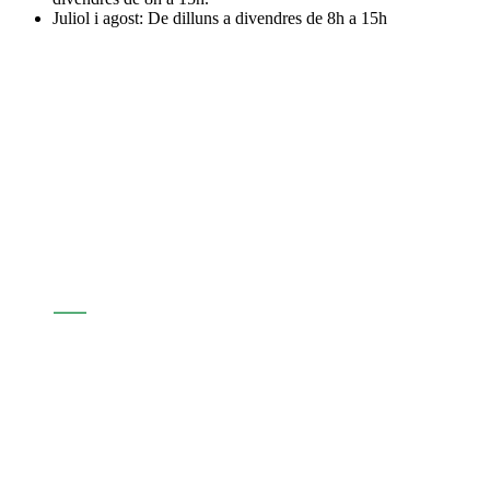
Juliol i agost: De dilluns a divendres de 8h a 15h
Assabenta't de l'actualitat d'Andorra
Sostenible
Segueix-nos: